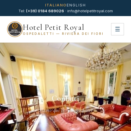
ITALIANO
ENGLISH
Tel:
(+39) 0184 689026
·
info@hotelpetitroyal.com
Hotel Petit Royal
☰
OSPEDALETTI — RIVIERA DEI FIORI
Contatti
Siamo qui per rispondervi