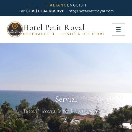
ITALIANO
ENGLISH
Tel:
(+39) 0184 689026
·
info@hotelpetitroyal.com
Hotel Petit Royal
☰
OSPEDALETTI — RIVIERA DEI FIORI
Servizi
Tutto il necessario per il vostro soggiorno