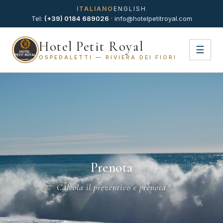
ITALIANO
ENGLISH
Tel:
(+39) 0184 689026
·
info@hotelpetitroyal.com
Hotel Petit Royal
☰
OSPEDALETTI — RIVIERA DEI FIORI
Prenota
Calcola il preventivo e prenota