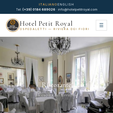
ITALIANO
ENGLISH
Tel:
(+39) 0184 689026
·
info@hotelpetitroyal.com
Hotel Petit Royal
☰
OSPEDALETTI — RIVIERA DEI FIORI
Ristorante
La cucina del territorio